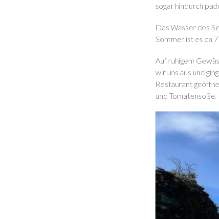
sogar hindurch pad
Das Wasser des See
Sommer ist es ca 7
Auf ruhigem Gewäss
wir uns aus und gi
Restaurant geöffnet
und Tomatensoße.