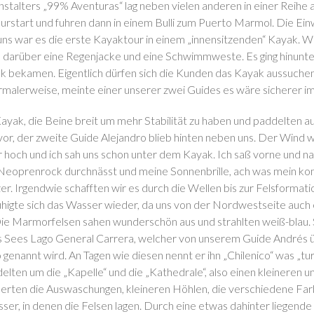
stalters „99% Aventuras“ lag neben vielen anderen in einer Reihe 
urstart und fuhren dann in einem Bulli zum Puerto Marmol. Die Ei
r uns war es die erste Kayaktour in einem „innensitzenden“ Kayak. W
darüber eine Regenjacke und eine Schwimmweste. Es ging hinunte
k bekamen. Eigentlich dürfen sich die Kunden das Kayak aussuchen
ormalerweise, meinte einer unserer zwei Guides es wäre sicherer i
Kayak, die Beine breit um mehr Stabilität zu haben und paddelten a
or, der zweite Guide Alejandro blieb hinten neben uns. Der Wind wa
r hoch und ich sah uns schon unter dem Kayak. Ich saß vorne und n
Neoprenrock durchnässt und meine Sonnenbrille, ach was mein ko
er. Irgendwie schafften wir es durch die Wellen bis zur Felsformat
higte sich das Wasser wieder, da uns von der Nordwestseite auch e
e Marmorfelsen sahen wunderschön aus und strahlten weiß-blau. S
Sees Lago General Carrera, welcher von unserem Guide Andrés üb
 genannt wird. An Tagen wie diesen nennt er ihn „Chilenico“ was „t
lten um die „Kapelle“ und die „Kathedrale“, also einen kleineren 
rten die Auswaschungen, kleineren Höhlen, die verschiedene Far
ser, in denen die Felsen lagen. Durch eine etwas dahinter liegende