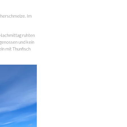
cherschmelze. Im
 Nachmittag ruhten
 genossen und kein
ln mit Thunfisch