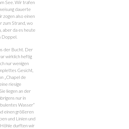
am See. Wir trafen
nweisung dauerte
ir zogen also einen
r zum Strand, wo
, aber da es heute
m Doppel.
us der Bucht. Der
r wirklich heftig
ach nur wenigen
mplettes Gesicht,
ion „Chapel de
ine riesige
ie liegen an der
rigens nur in
urbulentes Wasser“
und einen größeren
ben und Linien und
 Höhle durften wir