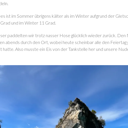
deln.
s ist im Sommer übrigens kälter als im Winter aufgrund der Glets
 Grad und im Winter 11 Grad.
er paddelten wir trotz nasser Hose glücklich wieder zurück. Den
ngen abends durch den Ort, wobei heute scheinbar alle den Feiertag
 hatte. Also musste ein Eis von der Tankstelle her und unsere Nude