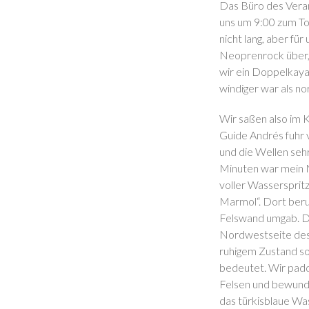
Das Büro des Veran
uns um 9:00 zum To
nicht lang, aber fü
Neoprenrock über, 
wir ein Doppelkaya
windiger war als n
Wir saßen also im 
Guide Andrés fuhr v
und die Wellen seh
Minuten war mein 
voller Wasserspritz
Marmol“. Dort beru
Felswand umgab. Di
Nordwestseite des 
ruhigem Zustand so
bedeutet. Wir padde
Felsen und bewunde
das türkisblaue Was