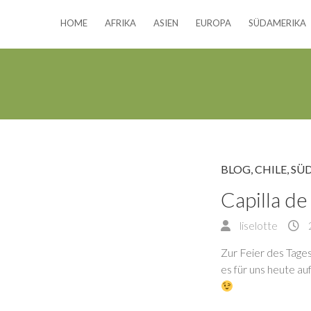
HOME
AFRIKA
ASIEN
EUROPA
SÜDAMERIKA
BLOG
,
CHILE
,
SÜ
Capilla d
liselotte
Zur Feier des Tage
es für uns heute a