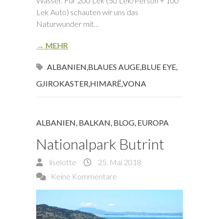
Wasser. Für 200 Lek (50 Lek/Person + 100
Lek Auto) schauten wir uns das
Naturwunder mit…
→ MEHR
ALBANIEN
,
BLAUES AUGE
,
BLUE EYE
,
GJIROKASTER
,
HIMARË
,
VONA
ALBANIEN
,
BALKAN
,
BLOG
,
EUROPA
Nationalpark Butrint
liselotte
25. Mai 2018
Keine Kommentare