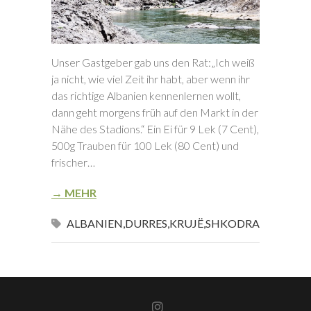
Unser Gastgeber gab uns den Rat:„Ich weiß
ja nicht, wie viel Zeit ihr habt, aber wenn ihr
das richtige Albanien kennenlernen wollt,
dann geht morgens früh auf den Markt in der
Nähe des Stadions.“ Ein Ei für 9 Lek (7 Cent),
500g Trauben für 100 Lek (80 Cent) und
frischer…
→ MEHR
ALBANIEN
,
DURRES
,
KRUJË
,
SHKODRA
Instagram