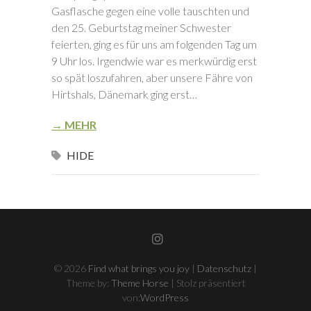
Gasflasche gegen eine volle tauschten und
den 25. Geburtstag meiner Schwester
feierten, ging es für uns am folgenden Tag um
9 Uhr los. Irgendwie war es merkwürdig erst
so spät loszufahren, aber unsere Fähre von
Hirtshals, Dänemark ging erst…
→ MEHR
HIDE
Instagram
© 2026
Find what brings you joy
|
Datenschutz
|
Theme by:
Theme Horse
| Stolz präsentiert
von:
WordPress