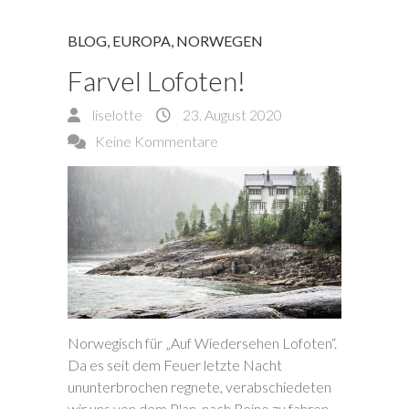
BLOG
,
EUROPA
,
NORWEGEN
Farvel Lofoten!
liselotte
23. August 2020
Keine Kommentare
Norwegisch für „Auf Wiedersehen Lofoten“.
Da es seit dem Feuer letzte Nacht
ununterbrochen regnete, verabschiedeten
wir uns von dem Plan, nach Reine zu fahren