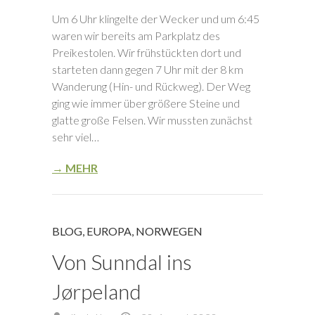
Um 6 Uhr klingelte der Wecker und um 6:45
waren wir bereits am Parkplatz des
Preikestolen. Wir frühstückten dort und
starteten dann gegen 7 Uhr mit der 8 km
Wanderung (Hin- und Rückweg). Der Weg
ging wie immer über größere Steine und
glatte große Felsen. Wir mussten zunächst
sehr viel…
→ MEHR
BLOG
,
EUROPA
,
NORWEGEN
Von Sunndal ins
Jørpeland