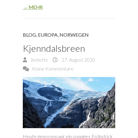
→ MEHR
BLOG
,
EUROPA
,
NORWEGEN
Kjenndalsbreen
liselotte
27. August 2020
Keine Kommentare
Heute genossen wir ein sonniges Frühstück