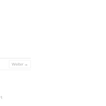
Weiter →
rt