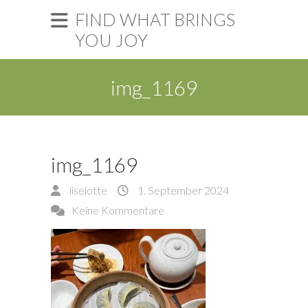
FIND WHAT BRINGS
YOU JOY
img_1169
img_1169
liselotte
1. September 2024
Keine Kommentare