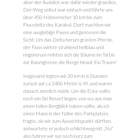
aber der Ausblick war dafür wieder grandios.
Der Weg selbst war einfach und führte uns
über 450 Höhenmeter 10 km bis zum
Flussdelta des Karakol. Dort machten wir
eine ausgiebige Pause und genossen die
Sicht. Um das Delta herum grasten Pferde,
der Fluss wirkte strahlend hellblau und
ringsherum reihten sich die Bäume im Tal bis
zur Baumgrenze die Berge hinauf. Ein Traum!
Insgesamt legten wir 20 km in 6 Stunden
zurück auf ca 2400 Meter ü. M. und waren
danach ziemlich müde. Um die Ecke sollte
noch ein Ski Resort liegen, von wo aus man
einen tollen Bergblick haben sollte, als ich
einen Mann in der Nähe des Parkplatzes
fragte, ob wir zum Aussichtspunkt dürften,
antwortete er jedoch schlichtweg mit „No“
also fuhren wir nur noch kurz zum