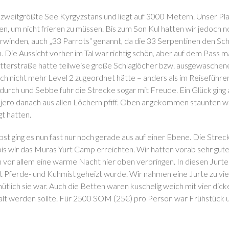
 zweitgrößte See Kyrgyzstans und liegt auf 3000 Metern. Unser Pla
en, um nicht frieren zu müssen. Bis zum Son Kul hatten wir jedoch 
rwinden, auch „33 Parrots“ genannt, da die 33 Serpentinen den Sc
 Die Aussicht vorher im Tal war richtig schön, aber auf dem Pass m
tterstraße hatte teilweise große Schlaglöcher bzw. ausgewaschene
ich nicht mehr Level 2 zugeordnet hätte – anders als im Reiseführe
durch und Sebbe fuhr die Strecke sogar mit Freude. Ein Glück ging 
ajero danach aus allen Löchern pfiff. Oben angekommen staunten wi
t hatten.
bst ging es nun fast nur noch gerade aus auf einer Ebene. Die Strec
 bis wir das Muras Yurt Camp erreichten. Wir hatten vorab sehr gu
 vor allem eine warme Nacht hier oben verbringen. In diesen Jurten
t Pferde- und Kuhmist geheizt wurde. Wir nahmen eine Jurte zu vi
ütlich sie war. Auch die Betten waren kuschelig weich mit vier di
t kalt werden sollte. Für 2500 SOM (25€) pro Person war Frühstüc