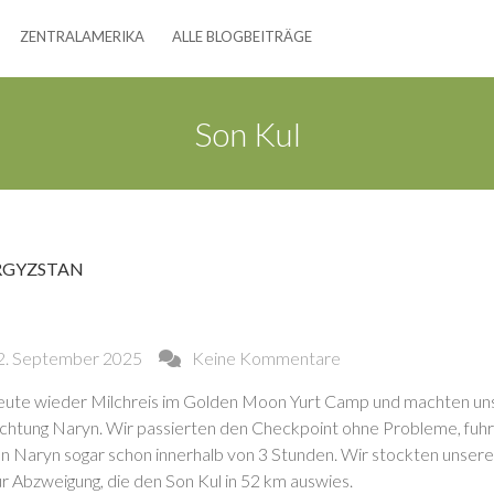
ZENTRALAMERIKA
ALLE BLOGBEITRÄGE
Son Kul
RGYZSTAN
2. September 2025
Keine Kommentare
heute wieder Milchreis im Golden Moon Yurt Camp und machten un
chtung Naryn. Wir passierten den Checkpoint ohne Probleme, fuh
en Naryn sogar schon innerhalb von 3 Stunden. Wir stockten unsere
ur Abzweigung, die den Son Kul in 52 km auswies.