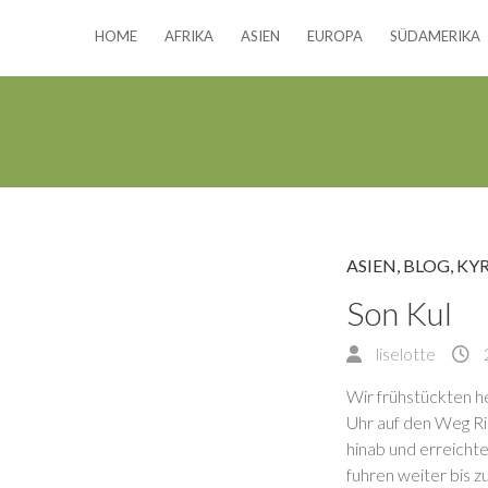
HOME
AFRIKA
ASIEN
EUROPA
SÜDAMERIKA
ASIEN
,
BLOG
,
KY
Son Kul
liselotte
Wir frühstückten 
Uhr auf den Weg Ri
hinab und erreicht
fuhren weiter bis z