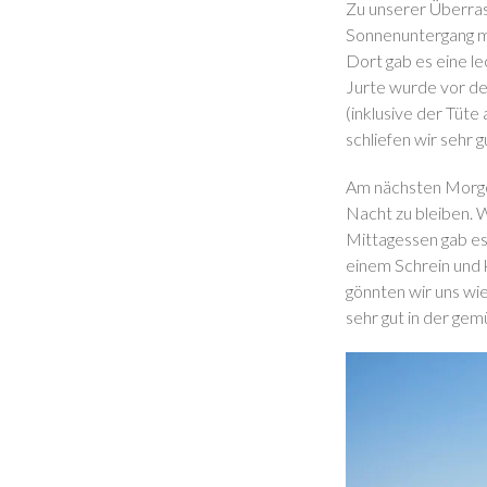
Zu unserer Überrasc
Sonnenuntergang mit
Dort gab es eine l
Jurte wurde vor de
(inklusive der Tüte 
schliefen wir sehr 
Am nächsten Morgen
Nacht zu bleiben. W
Mittagessen gab e
einem Schrein und 
gönnten wir uns wi
sehr gut in der gem