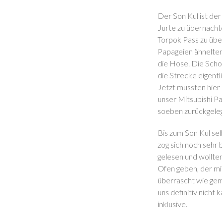
Der Son Kul ist der
Jurte zu übernacht
Torpok Pass zu übe
Papageien ähnelten.
die Hose. Die Scho
die Strecke eigentl
Jetzt mussten hier 
unser Mitsubishi P
soeben zurückgeleg
Bis zum Son Kul sel
zog sich noch sehr
gelesen und wollten
Ofen geben, der mi
überrascht wie gem
uns definitiv nich
inklusive.