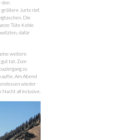
r den
größere Jurte rief.
eigtaschen. Die
ganze Tüte Kohle
hwitzten, dafür
 eine weitere
 gut tat. Zum
paziergang zu
rkaufte. Am Abend
Abendessen wieder
Nacht all inclusive.