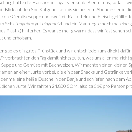
hung hatte die Hausherrin sogar vier kühle Bier für uns, sodass wi
 Blick auf den Son Kul genossen bis sie uns zum Abendessen in die 
eckere Gemüsesuppe und zwei mit Kartoffeln und Fleisch gefüllte T
m Schlafengehen gut eingeheizt und ein Mann legte noch mal eine 
aus Plastik) hinterher. Es war so mollig warm, dass wir fast schon sc
gut und erholsam.
 gab es ein gutes Frühstück und wir entschieden uns direkt dafür
ir verbrachten den Tag damit nichts zu tun, was uns allen mal richtig
s Suppe und Gemüse mit Buchweizen. Wir machten einen kleinen S
kamen an einer Jurte vorbei, die ein paar Snacks und Getränke ve
eder mal eine heiße Dusche in der Banja und schliefen nach dem 
ütlichen Jurte. Wir zahlten 24.800 SOM, also ca 31€ pro Person pro 