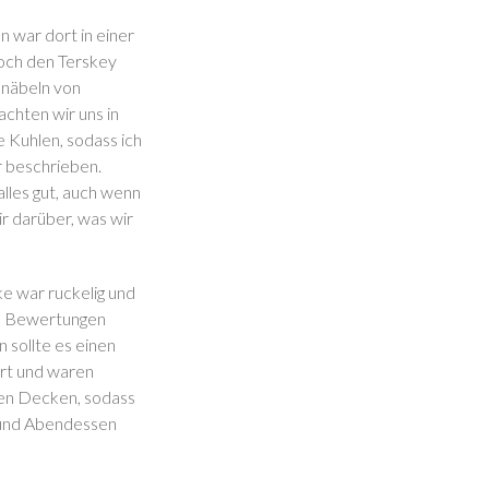
n war dort in einer
noch den Terskey
hnäbeln von
achten wir uns in
 Kuhlen, sodass ich
r beschrieben.
alles gut, auch wenn
r darüber, was wir
ke war ruckelig und
te Bewertungen
 sollte es einen
ert und waren
cken Decken, sodass
k und Abendessen