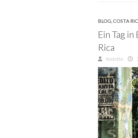
BLOG
,
COSTA RI
Ein Tag i
Rica
liselotte