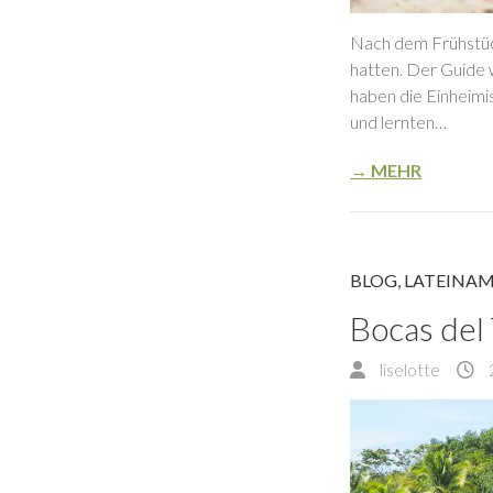
Nach dem Frühstück
hatten. Der Guide w
haben die Einheimi
und lernten…
→ MEHR
BLOG
,
LATEINAM
Bocas del
liselotte