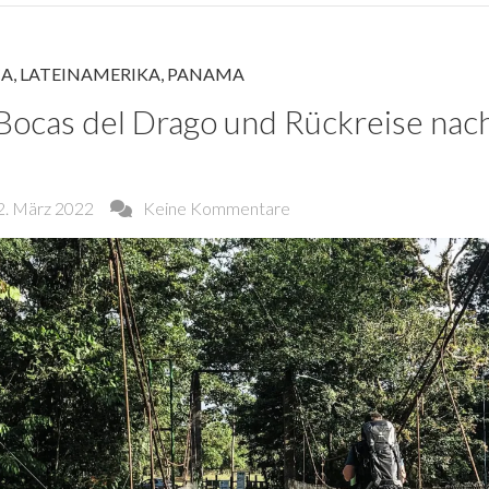
CA
,
LATEINAMERIKA
,
PANAMA
n Bocas del Drago und Rückreise nac
2. März 2022
Keine Kommentare