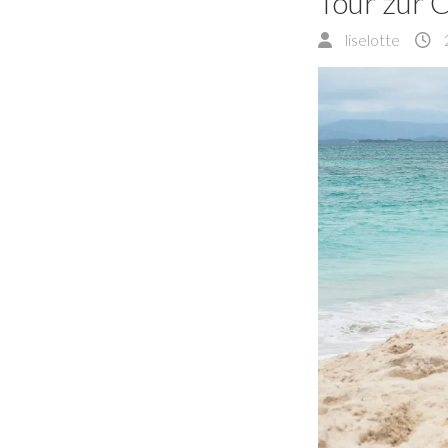
Tour zur C
liselotte