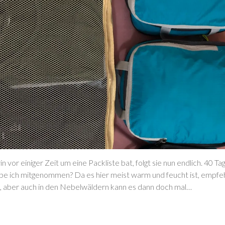
n vor einiger Zeit um eine Packliste bat, folgt sie nun endlich. 40 T
be ich mitgenommen? Da es hier meist warm und feucht ist, empfehl
g, aber auch in den Nebelwäldern kann es dann doch mal…