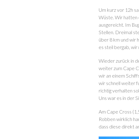
Um kurz vor 12h sam
Wüste. Wir hatten 
ausgereicht. Im Bug
Stellen. Dreimal st
über 8 km und wir 
es steil bergab, wi
Wieder zurück in de
weiter zum Cape Cr
wir an einem Schiff
wir schnell weiter f
richtig verhalten s
Uns war es in der S
Am Cape Cross (1,5
Robben wirklich hau
dass diese direkt a