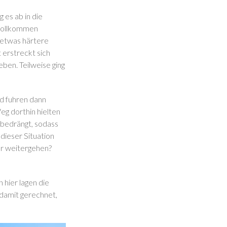
 es ab in die
 vollkommen
r etwas härtere
erstreckt sich
ben. Teilweise ging
nd fuhren dann
g dorthin hielten
 bedrängt, sodass
 dieser Situation
ber weitergehen?
hier lagen die
 damit gerechnet,