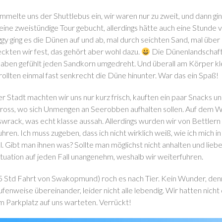
melte uns der Shuttlebus ein, wir waren nur zu zweit, und dann ging
eine zweistündige Tour gebucht, allerdings hätte auch eine Stunde
gy ging es die Dünen auf und ab, mal durch seichten Sand, mal übe
eckten wir fest, das gehört aber wohl dazu.
Die Dünenlandschaft 
haben gefühlt jeden Sandkorn umgedreht. Und überall am Körper kle
r rollten einmal fast senkrecht die Düne hinunter. War das ein Spaß!
r Stadt machten wir uns nur kurz frisch, kauften ein paar Snacks u
oss, wo sich Unmengen an Seerobben aufhalten sollen. Auf dem We
swrack, was echt klasse aussah. Allerdings wurden wir von Bettlern
uhren. Ich muss zugeben, dass ich nicht wirklich weiß, wie ich mich in
oll. Gibt man ihnen was? Sollte man möglichst nicht anhalten und lie
ituation auf jeden Fall unangenehm, weshalb wir weiterfuhren.
 Std Fahrt von Swakopmund) roch es nach Tier. Kein Wunder, denn 
fenweise übereinander, leider nicht alle lebendig. Wir hatten nicht
m Parkplatz auf uns warteten. Verrückt!