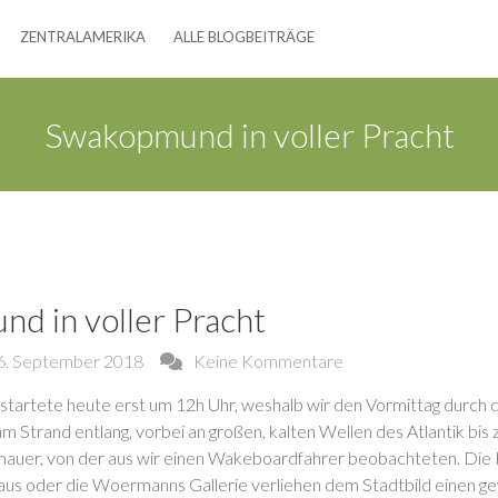
ZENTRALAMERIKA
ALLE BLOGBEITRÄGE
Swakopmund in voller Pracht
d in voller Pracht
6. September 2018
Keine Kommentare
startete heute erst um 12h Uhr, weshalb wir den Vormittag durch di
 Strand entlang, vorbei an großen, kalten Wellen des Atlantik bis
auer, von der aus wir einen Wakeboardfahrer beobachteten. Die 
us oder die Woermanns Gallerie verliehen dem Stadtbild einen g