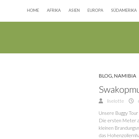
HOME
AFRIKA
ASIEN
EUROPA
SÜDAMERIKA
BLOG
,
NAMIBIA
Swakopmun
liselotte
Unsere Buggy Tour 
Die ersten Meter am
kleinen Brandungsm
das Hohenzollernha