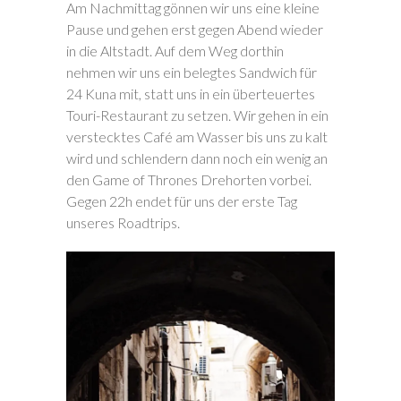
Am Nachmittag gönnen wir uns eine kleine
Pause und gehen erst gegen Abend wieder
in die Altstadt. Auf dem Weg dorthin
nehmen wir uns ein belegtes Sandwich für
24 Kuna mit, statt uns in ein überteuertes
Touri-Restaurant zu setzen. Wir gehen in ein
verstecktes Café am Wasser bis uns zu kalt
wird und schlendern dann noch ein wenig an
den Game of Thrones Drehorten vorbei.
Gegen 22h endet für uns der erste Tag
unseres Roadtrips.