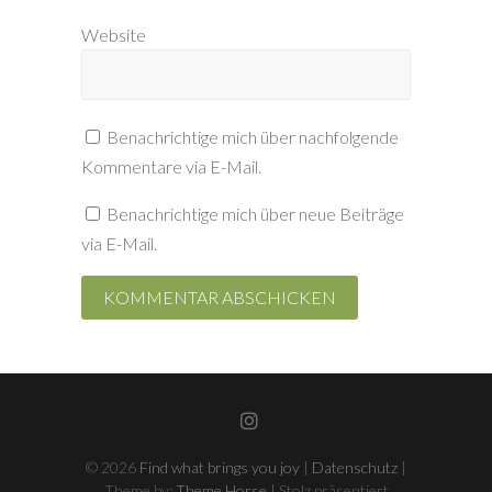
Website
Benachrichtige mich über nachfolgende
Kommentare via E-Mail.
Benachrichtige mich über neue Beiträge
via E-Mail.
Instagram
© 2026
Find what brings you joy
|
Datenschutz
|
Theme by:
Theme Horse
| Stolz präsentiert