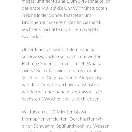
mega!) und nicht zu laut. Um 6:45 schaute ich
das erste Mal auf die Uhr. Wir frühstückten
in Ruhe in der Sonne, toasteten uns
Brötchen auf unserem kleinen Gasherd,
kochten Chai Latte und killten zwei Mini
Avocados.
Unser Nachbar war mit dem Fahrrad
unterwegs, packte sein Zelt, fuhr weiter
Richtung Süden als er uns zu rief „What a
luxury“. So hatten wir es noch gar nicht
gesehen. Im Gegensatz zum Bikepacking
war das hier natürlich Luxus, ansonsten
würden wir eher behaupten, dass wir die
nächsten 3 Wochen spartanisch lebten.
Wir fuhren ca. 10 Minuten bis wir
Hornopirén erreichten. Dort kauften wir
einen Schwamm, Spüli und noch mal Wasser