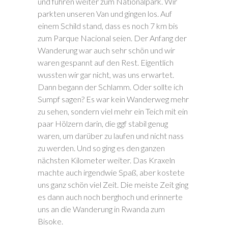
und fuhren weiter zum Nationalpark. Wir
parkten unseren Van und gingen los. Auf
einem Schild stand, dass es noch 7 km bis
zum Parque Nacional seien. Der Anfang der
Wanderung war auch sehr schön und wir
waren gespannt auf den Rest. Eigentlich
wussten wir gar nicht, was uns erwartet.
Dann begann der Schlamm. Oder sollte ich
Sumpf sagen? Es war kein Wanderweg mehr
zu sehen, sondern viel mehr ein Teich mit ein
paar Hölzern darin, die ggf stabil genug
waren, um darüber zu laufen und nicht nass
zu werden. Und so ging es den ganzen
nächsten Kilometer weiter. Das Kraxeln
machte auch irgendwie Spaß, aber kostete
uns ganz schön viel Zeit. Die meiste Zeit ging
es dann auch noch berghoch und erinnerte
uns an die Wanderung in Rwanda zum
Bisoke.