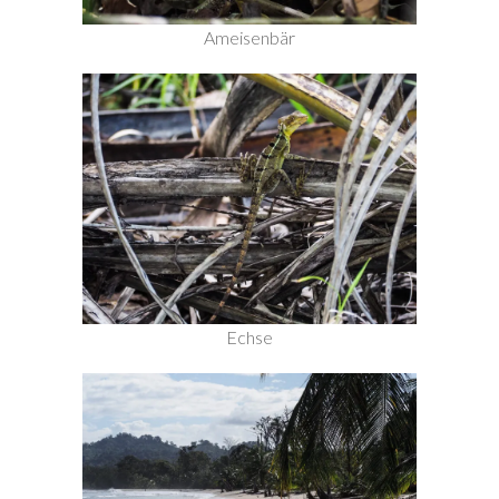
Ameisenbär
Echse