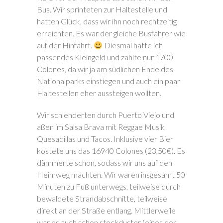
Bus. Wir sprinteten zur Haltestelle und
hatten Glück, dass wir ihn noch rechtzeitig
erreichten. Es war der gleiche Busfahrer wie
auf der Hinfahrt.
Diesmal hatte ich
passendes Kleingeld und zahlte nur 1700
Colones, da wir ja am südlichen Ende des
Nationalparks einstiegen und auch ein paar
Haltestellen eher aussteigen wollten.
Wir schlenderten durch Puerto Viejo und
aßen im Salsa Brava mit Reggae Musik
Quesadillas und Tacos. Inklusive vier Bier
kostete uns das 16940 Colones (23,50€). Es
dämmerte schon, sodass wir uns auf den
Heimweg machten. Wir waren insgesamt 50
Minuten zu Fuß unterwegs, teilweise durch
bewaldete Strandabschnitte, teilweise
direkt an der Straße entlang. Mittlerweile
war es auch schon stockduster (eines der