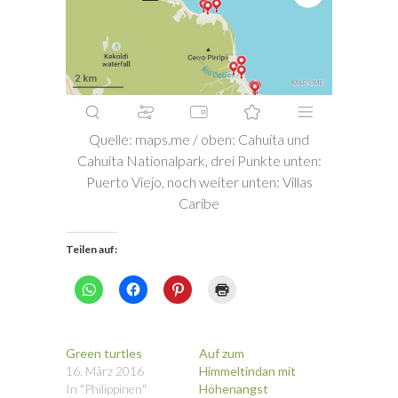
Quelle: maps.me / oben: Cahuita und
Cahuita Nationalpark, drei Punkte unten:
Puerto Viejo, noch weiter unten: Villas
Caribe
Teilen auf:
K
K
K
K
l
l
l
l
i
i
i
i
c
c
c
c
k
k
k
k
e
,
,
e
Green turtles
Auf zum
n
u
u
n
,
m
m
z
16. März 2016
Himmeltindan mit
u
a
a
u
In "Philippinen"
Höhenangst
m
u
u
m